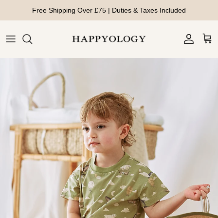
Direkt zum Inhalt
Free Shipping Over £75 | Duties & Taxes Included
Konto
Ein
Zu Produktinformationen springen