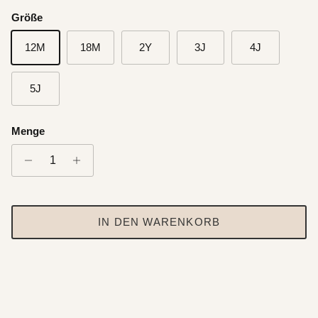
Größe
12M
18M
2Y
3J
4J
5J
Menge
IN DEN WARENKORB