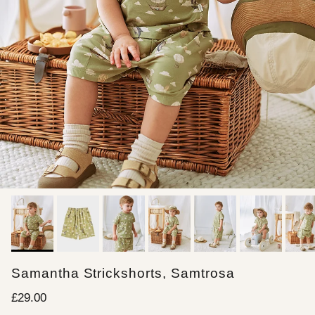
Samantha Strickshorts, Samtrosa
Normaler Preis
£29.00